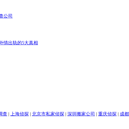
查公司
外情出轨的5大真相
调查
|
上海侦探
|
北京市私家侦探
|
深圳搬家公司
|
重庆侦探
|
成都