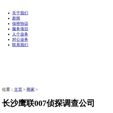
关于我们
新闻
保密协议
服务项目
人个业务
对公业务
联系我们
商家
LaoBing
位置：
主页
>
商家
>
长沙鹰联007侦探调查公司